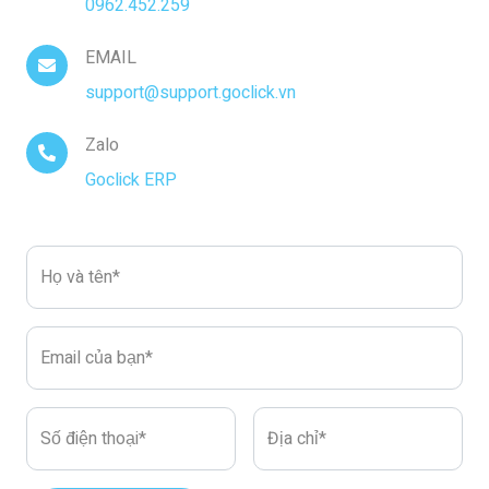
0962.452.259
EMAIL
support@support.goclick.vn
Zalo
Goclick ERP
Họ và tên*
Email của bạn*
Số điện thoại*
Địa chỉ*