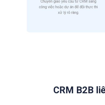
Chuyển giao yêu cầu từ CRM sang
công việc hoặc dự án để đội thực thi
xử lý rõ ràng.
CRM B2B liê