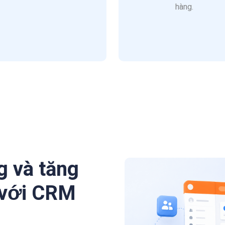
hàng.
g và tăng
 với CRM