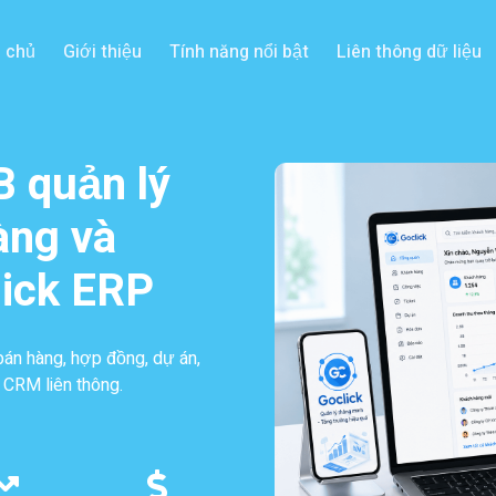
 chủ
Giới thiệu
Tính năng nổi bật
Liên thông dữ liệu
 quản lý
àng và
lick ERP
bán hàng, hợp đồng, dự án,
 CRM liên thông.