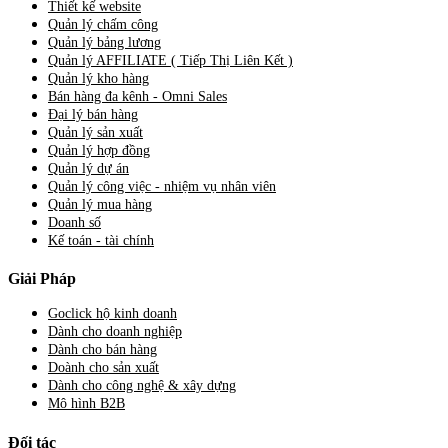
Thiết kế website
Quản lý chấm công
Quản lý bảng lương
Quản lý AFFILIATE ( Tiếp Thị Liên Kết )
Quản lý kho hàng
Bán hàng đa kênh - Omni Sales
Đại lý bán hàng
Quản lý sản xuất
Quản lý hợp đồng
Quản lý dự án
Quản lý công việc - nhiệm vụ nhân viên
Quản lý mua hàng
Doanh số
Kế toán - tài chính
Giải Pháp
Goclick hộ kinh doanh
Dành cho doanh nghiệp
Dành cho bán hàng
Doành cho sản xuất
Dành cho công nghệ & xây dựng
Mô hình B2B
Đối tác