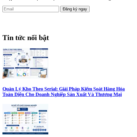
Tin tức nổi bật
Quản Lý Kho Theo Serial: Giải Pháp Kiểm Soát Hàng Hóa
Toàn Diện Cho Doanh Nghiệp Sản Xuất Và Thương Mại