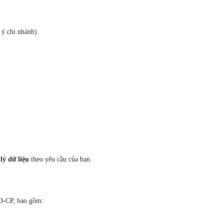
i ý chi nhánh).
lý dữ liệu
theo yêu cầu của bạn.
NĐ-CP, bao gồm: